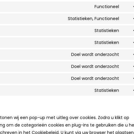
to
Functioneel
Cons
serv
to
Statistieken, Functioneel
join.
Cons
serv
to
Statistieken
word
Cons
serv
to
Statistieken
goog
Cons
serv
anal
to
Doel wordt onderzocht
auto
Cons
serv
to
Doel wordt onderzocht
sour
Cons
serv
js
to
Doel wordt onderzocht
goog
Cons
serv
font
to
Statistieken
goog
Cons
serv
reca
to
goog
serv
map
dive
tonen wij een pop-up met uitleg over cookies. Zodra u klikt op
ng om de categorieën cookies en plug-ins te gebruiken die u h
chreven in het Cookiebeleid. U kunt via uw browser het plaatse