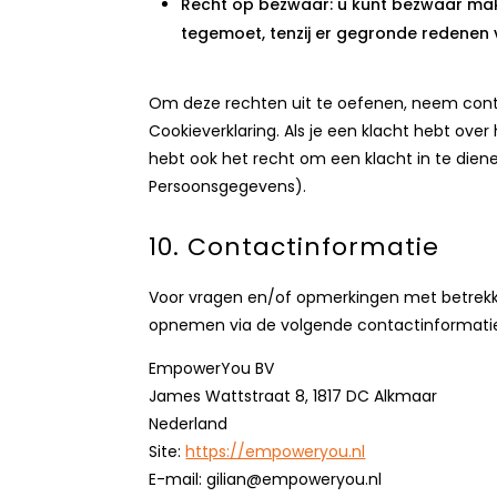
Recht op bezwaar: u kunt bezwaar mak
tegemoet, tenzij er gegronde redenen v
Om deze rechten uit te oefenen, neem cont
Cookieverklaring. Als je een klacht hebt ov
hebt ook het recht om een klacht in te diene
Persoonsgegevens).
10. Contactinformatie
Voor vragen en/of opmerkingen met betrekki
opnemen via de volgende contactinformati
EmpowerYou BV
James Wattstraat 8, 1817 DC Alkmaar
Nederland
Site:
https://empoweryou.nl
E-mail:
gilian@
empoweryou.nl