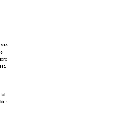
 site
te
aard
ft.
del
kies