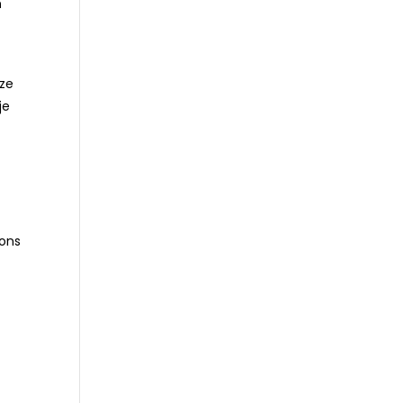
n
eze
je
 ons