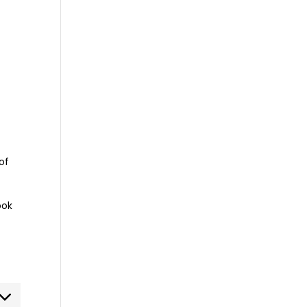
of
ook
ent