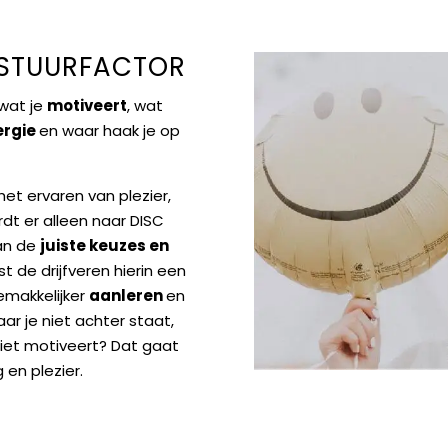
 STUURFACTOR
 wat je
motiveert
, wat
ergie
en waar haak je op
 het ervaren van plezier,
rdt er alleen naar DISC
van de
juiste keuzes en
ist de drijfveren hierin een
emakkelijker
aanleren
en
ar je niet achter staat,
 niet motiveert? Dat gaat
 en plezier.