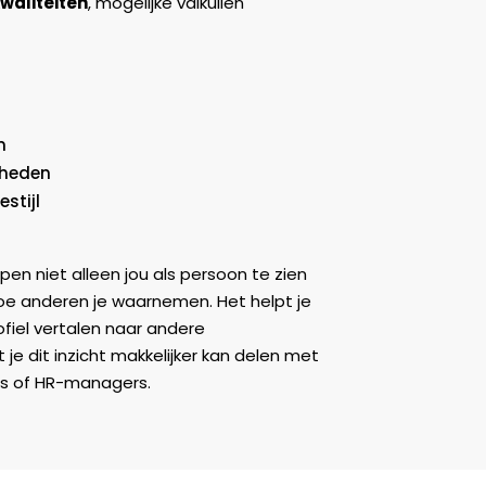
waliteiten
, mogelijke valkuilen
n
gheden
stijl
pen niet alleen jou als persoon te zien
hoe anderen je waarnemen. Het helpt je
ofiel vertalen naar andere
je dit inzicht makkelijker kan delen met
rs of HR-managers.