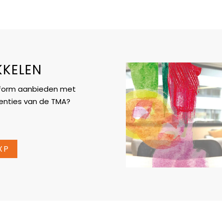
KKELEN
latform aanbieden met
tenties van de TMA?
XP