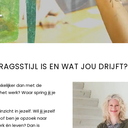
l
GSSTIJL IS EN WAT JOU DRIJFT
elijker dan met de
et werk? Waar spring jij je
icht in jezelf. Wil jij jezelf
e of ben je opzoek naar
erk én leven? Dan is