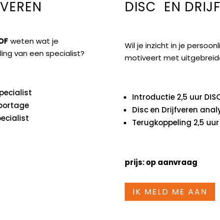
FVEREN
DISC EN DRIJ
OF
weten wat je
Wil je inzicht in je persoo
ing van een specialist?
motiveert met uitgebreide
pecialist
Introductie 2,5 uur DIS
pportage
Disc en Drijfveren anal
ecialist
Terugkoppeling 2,5 uur
prijs: op aanvraag
IK MELD ME AAN