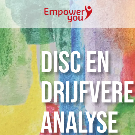
DISC en
drijfver
Analyse