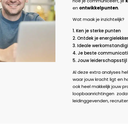
hoe je communiceert, je
k
en
ontwikkelpunten
.
Wat maak je inzichtelijk?
Ken je sterke punten
Ontdek je energielekke
Ideale werkomstandi
Je beste communicatie
Jouw leiderschapsstijl
Al deze extra analyses hel
waar jouw kracht ligt en 
ook heel makkelijk jouw pr
loopbaanrichtingen zodat 
leidinggevenden, recruite