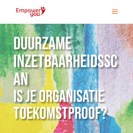
Duurzame
inzetbaarheidssc
an
Is je organisatie
toekomstproof?