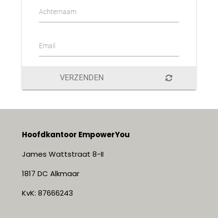
Achternaam
Email
VERZENDEN
Hoofdkantoor EmpowerYou
James Wattstraat 8-II
1817 DC Alkmaar
KvK: 87666243