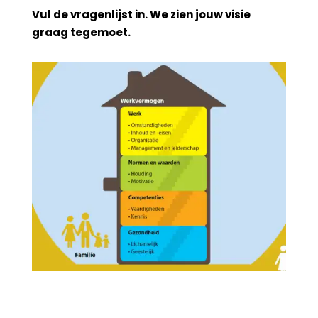
Vul de vragenlijst in. We zien jouw visie
graag tegemoet.